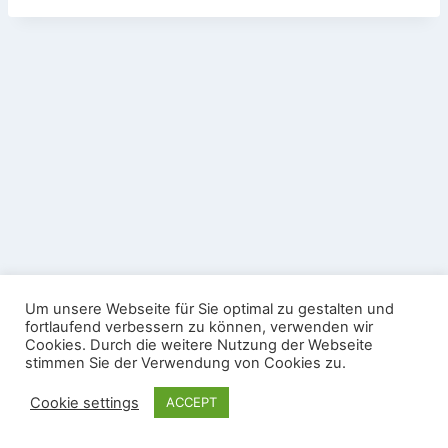
Datenschutz
Impressum
Um unsere Webseite für Sie optimal zu gestalten und
Nutzungsbedingungen Gäste-WLAN
fortlaufend verbessern zu können, verwenden wir
Cookies. Durch die weitere Nutzung der Webseite
© 2026 Sportschützenverein Köndringen e.V. -
stimmen Sie der Verwendung von Cookies zu.
WordPress Theme von
Kadence WP
Cookie settings
ACCEPT