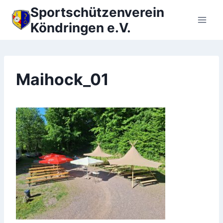
Zum
Sportschützenverein
Inhalt
Köndringen e.V.
springen
Maihock_01