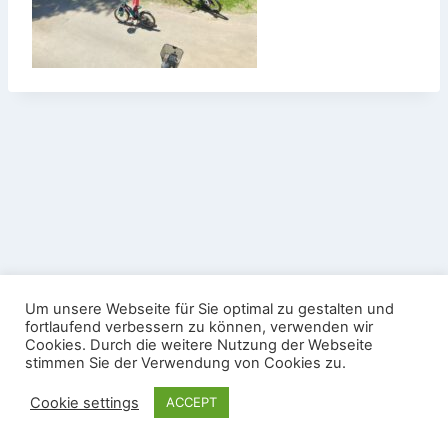
Datenschutz
Impressum
Um unsere Webseite für Sie optimal zu gestalten und
Nutzungsbedingungen Gäste-WLAN
fortlaufend verbessern zu können, verwenden wir
Cookies. Durch die weitere Nutzung der Webseite
© 2026 Sportschützenverein Köndringen e.V. -
stimmen Sie der Verwendung von Cookies zu.
WordPress Theme von
Kadence WP
Cookie settings
ACCEPT