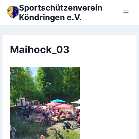
Zum
Sportschützenverein
Inhalt
Köndringen e.V.
springen
Maihock_03