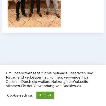
Datenschutz
Impressum
Um unsere Webseite für Sie optimal zu gestalten und
Nutzungsbedingungen Gäste-WLAN
fortlaufend verbessern zu können, verwenden wir
Cookies. Durch die weitere Nutzung der Webseite
© 2026 Sportschützenverein Köndringen e.V. -
stimmen Sie der Verwendung von Cookies zu.
WordPress Theme von
Kadence WP
Cookie settings
ACCEPT