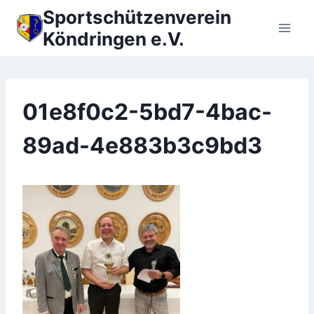
Zum
Sportschützenverein
Inhalt
Köndringen e.V.
springen
01e8f0c2-5bd7-4bac-
89ad-4e883b3c9bd3