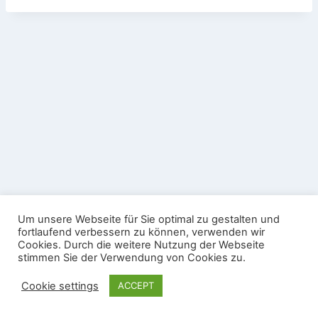
Datenschutz
Impressum
Um unsere Webseite für Sie optimal zu gestalten und
Nutzungsbedingungen Gäste-WLAN
fortlaufend verbessern zu können, verwenden wir
Cookies. Durch die weitere Nutzung der Webseite
© 2026 Sportschützenverein Köndringen e.V. -
stimmen Sie der Verwendung von Cookies zu.
WordPress Theme von
Kadence WP
Cookie settings
ACCEPT