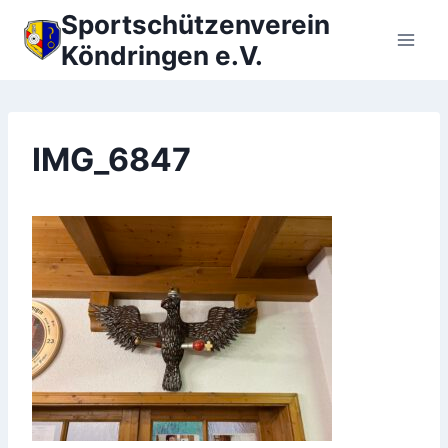
Zum
Sportschützenverein
Inhalt
Köndringen e.V.
springen
IMG_6847