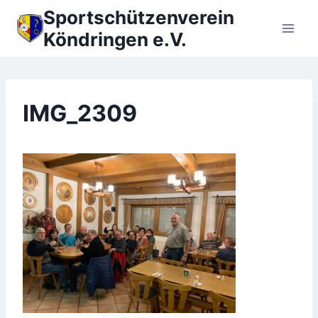
Zum
Sportschützenverein
Inhalt
Köndringen e.V.
springen
IMG_2309