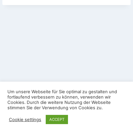
Datenschutz
Impressum
Um unsere Webseite für Sie optimal zu gestalten und
Nutzungsbedingungen Gäste-WLAN
fortlaufend verbessern zu können, verwenden wir
Cookies. Durch die weitere Nutzung der Webseite
© 2026 Sportschützenverein Köndringen e.V. -
stimmen Sie der Verwendung von Cookies zu.
WordPress Theme von
Kadence WP
Cookie settings
ACCEPT